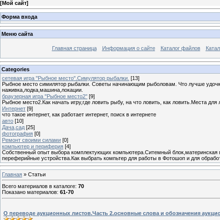
[
Мой сайт
]
Форма входа
Меню сайта
Главная страница
Информация о сайте
Каталог файлов
Катал
Categories
сетевая игра "Рыбное место".Симулятор рыбалки.
[13]
Рыбное место симилятор рыбалки. Советы начинающим рыболовам. Что лучше удочка 
наживка,лодка,машина,локации.
браузерная игра "Рыбное место2"
[9]
Рыбное место2.Как начать игру,где ловить рыбу, на что ловить, как ловить.Места для
Интернет
[9]
что такое интернет, как работает интернет, поиск в интернете
авто
[10]
Дача,сад
[25]
фотография
[0]
Ремонт своими силами
[0]
компьютер и периферия
[4]
Собственный опыт выбора комплектующих компьютера.Ситемный блок,материнская пла
переферийные устройства.Как выбрать компьтер для работы в Фотошоп и для обработ
Главная
»
Статьи
Всего материалов в каталоге
:
70
Показано материалов
:
61-70
О переводе аукционных листов.Часть 2.основные слова и обозначения аукци