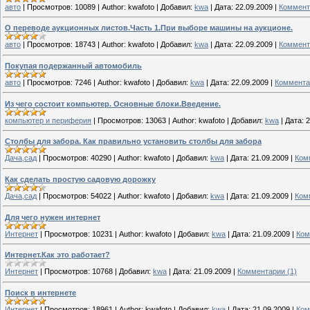
авто
|
Просмотров:
10089
|
Author:
kwafoto
|
Добавил:
kwa
|
Дата:
22.09.2009
|
Коммент
О переводе аукционных листов.Часть 1.При выборе машины на аукционе.
авто
|
Просмотров:
18743
|
Author:
kwafoto
|
Добавил:
kwa
|
Дата:
22.09.2009
|
Коммент
Покупая подержанный автомобиль
авто
|
Просмотров:
7246
|
Author:
kwafoto
|
Добавил:
kwa
|
Дата:
22.09.2009
|
Коммента
Из чего состоит компьютер. Основные блоки.Введение.
компьютер и периферия
|
Просмотров:
13063
|
Author:
kwafoto
|
Добавил:
kwa
|
Дата:
2
Столбы для забора. Как правильно установить столбы для забора
Дача,сад
|
Просмотров:
40290
|
Author:
kwafoto
|
Добавил:
kwa
|
Дата:
21.09.2009
|
Ком
Как сделать простую садовую дорожку
Дача,сад
|
Просмотров:
54022
|
Author:
kwafoto
|
Добавил:
kwa
|
Дата:
21.09.2009
|
Ком
Для чего нужен интернет
Интернет
|
Просмотров:
10231
|
Author:
kwafoto
|
Добавил:
kwa
|
Дата:
21.09.2009
|
Ком
Интернет.Как это работает?
Интернет
|
Просмотров:
10768
|
Добавил:
kwa
|
Дата:
21.09.2009
|
Комментарии (1)
Поиск в интернете
Интернет
|
Просмотров:
18961
|
Author:
kwafoto
|
Добавил:
kwa
|
Дата:
21.09.2009
|
Ком