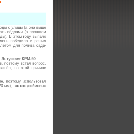
а
воды с улицы (а она выше
пать вёдрами (в прошлом
ды). В этом году выпало
, лень победила и решил
 летом для полива сада-
а
Энтузиаст КРМ-50
.
, поэтому встал вопрос,
нашёл, по этой причине
ие, поэтому использовал
20 мм), так как дюймовых