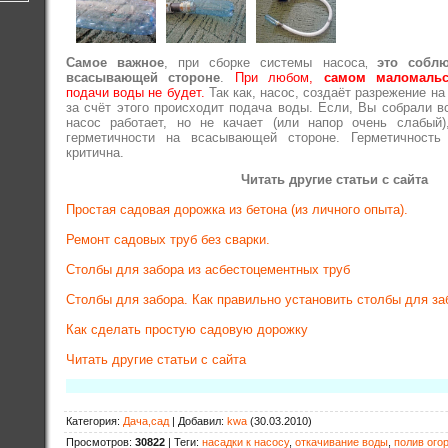
Самое важное
, при сборке системы насоса
это соблю
,
всасывающей стороне
.
При любом,
самом маломаль
подачи воды не будет.
Так как, насос, создаёт разрежение н
за счёт этого происходит подача воды. Если, Вы собрали в
насос работает, но не качает (или напор очень слабый),
герметичности на всасывающей стороне. Герметичность
критична.
Читать другие статьи с сайта
Простая садовая дорожка из бетона (из личного опыта).
Ремонт садовых труб без сварки.
Столбы для забора из асбестоцементных труб
Столбы для забора. Как правильно установить столбы для за
Как сделать простую садовую дорожку
Читать другие статьи с сайта
Категория
:
Дача,сад
|
Добавил
:
kwa
(30.03.2010)
Просмотров
:
30822
|
Теги
:
насадки к насосу
,
откачивание воды
,
полив ого