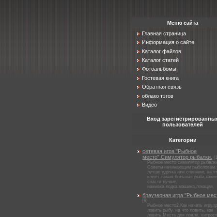
Меню сайта
Главная страница
Информация о сайте
Каталог файлов
Каталог статей
Фотоальбомы
Гостевая книга
Обратная связь
облако тэгов
Видео
Вход зарегистрированны
пользователей
Категории
сетевая игра "Рыбное
место".Симулятор рыбалки.
[
Рыбное место симилятор рыбалк
Советы начинающим рыболовам.
лучше удочка или спиннинг, на ч
клюёт самая большая рыба,какие
снасти лучше,
наживка,лодка,машина,локации.
браузерная игра "Рыбное мес
[9]
Рыбное место2.Как начать игру,г
ловить рыбу, на что ловить, как
ловить.Места для ловли, хитрост