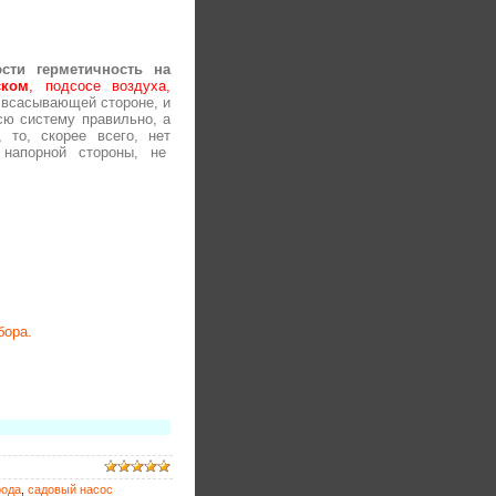
сти герметичность на
ском
, подсосе воздуха,
а всасывающей стороне, и
сю систему правильно, а
 то, скорее всего, нет
 напорной стороны, не
бора.
рода
,
садовый насос