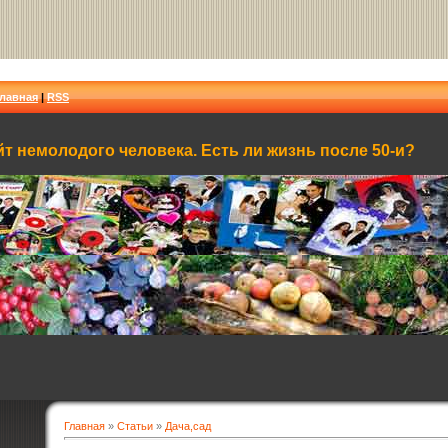
Главная
|
RSS
т немолодого человека. Есть ли жизнь после 50-и?
Главная
»
Статьи
»
Дача,сад