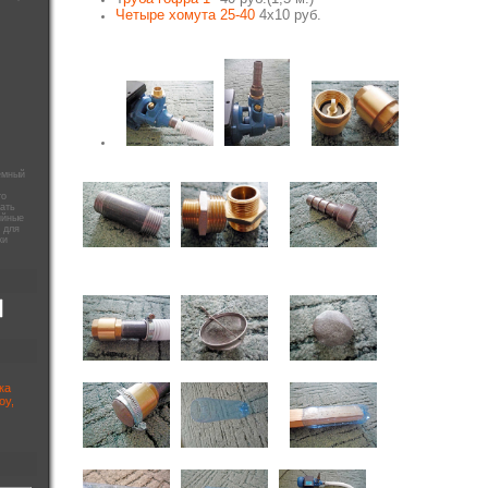
Четыре хомута 25-40
4х10 руб.
емный
го
рать
ийные
 для
ки
ка
оу,