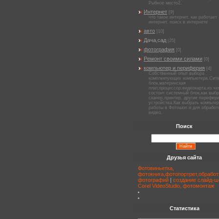
Рыбное место2.
Интернет
[9]
что такое интернет, как работает
интернет, поиск в интернете
авто
[10]
Дача,сад
[25]
фотография
[0]
Ремонт своими силами
[0]
компьютер и периферия
[4]
Собственный опыт выбора
комплектующих компьютера.Сит
блок,материнская
плат,процессор,видеокарта,из че
состоит системный блок,как выб
сканер,принтер, другие перефер
устройства.Как выбрать компьтер
работы в Фотошоп и для обработ
видео.
Поиск
Друзья сайта
Фотовиньетка,
фотокнига,фотопортрет,обработ
фотографий
|
создание слайд-ш
Corel VideoStudio, фотомонтаж
Статистика