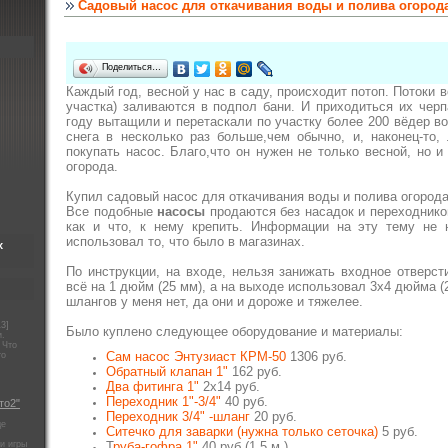
Садовый насос для откачивания воды и полива огород
Поделиться…
Каждый год, весной у нас в саду, происходит потоп. Потоки 
участка) заливаются в подпол бани. И приходиться их чер
году вытащили и перетаскали по участку более 200 вёдер во
снега в несколько раз больше,чем обычно, и, наконец-то
покупать насос. Благо,что он нужен не только весной, но и
огорода.
Купил cадовый насос для откачивания воды и полива огород
Все подобные
насосы
продаются без насадок и переходников
как и что, к нему крепить. Информации на эту тему не 
использовал то, что было в магазинах.
х
По инструкции, на входе, нельзя занижать входное отверст
всё на 1 дюйм (25 мм), а на выходе использовал 3x4 дюйма (
шлангов у меня нет, да они и дороже и тяжелее.
13]
Было куплено следующее оборудование и материалы:
и.
 Что
Сам насос Энтузиаст КРМ-50
1306 руб.
то
Обратный клапан 1"
162 руб.
Два фитинга 1"
2x14 руб.
Переходник 1"-3/4"
40 руб.
то2"
Переходник 3/4" -шланг
20 руб.
де
Ситечко для заварки (нужна только сеточка)
5 руб.
и игры
Т
руба-гофра 1"
40 руб.(1,5 м.)