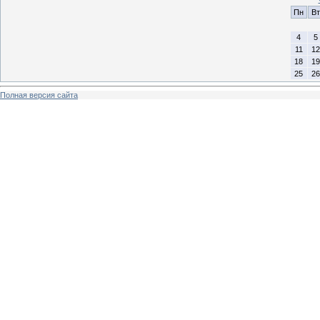
Пн
Вт
4
5
11
12
18
19
25
26
Полная версия сайта