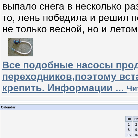
выпало снега в несколько ра
то, лень победила и решил п
не только весной, но и лето
Все подобные насосы прод
переходников,поэтому вста
крепить. Информации
...
Чи
Calendar
Пн
Вт
1
2
8
9
15
16