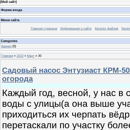
[
Мой сайт
]
Форма входа
Меню сайта
Главная страница
Информация о сайте
Каталог файлов
Катал
Categories
баннер
[0]
Главная
»
2010
»
Март
»
30
Садовый насос Энтузиаст КРМ-50
огорода
Каждый год, весной, у нас в
воды с улицы(а она выше уча
приходиться их черпать вёд
перетаскали по участку боле