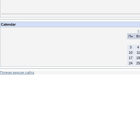
Calendar
«
Пн
Вт
3
4
10
11
17
18
24
25
Полная версия сайта