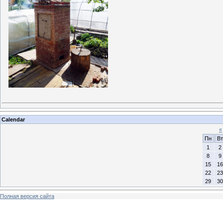
Calendar
«
Пн
Вт
1
2
8
9
15
16
22
23
29
30
Полная версия сайта